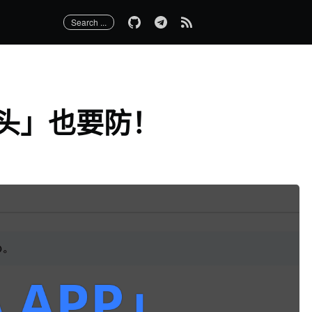
Search ...
苗头」也要防！