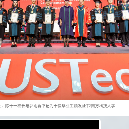
礼上，陈十一校长与郭雨蓉书记为十佳毕业生颁发证书/南方科技大学