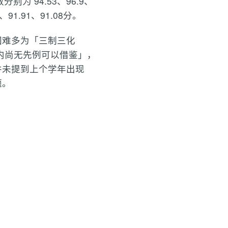
 94.53、96.9、
1.91、91.08分。
困难多为「三制三化
内尚无先例可以借鉴」，
并未提到上个学年出现
题。