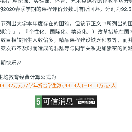
学期，理论课、实验课、体育、艺术类课程的评教平均分数分别为
的2020春季学期的课程评价分数则有所回落，分别为92.5、9
一节列出大学本年度存在的困难，但该节正文中所列出的
书院制』，『个性化、国际化、精英化』）改革措施在国
业数目相较招生人数偏多，精品课程建设缺乏积累等，而
方案发布不及时而造成的混乱等与同学关系更加紧密的问
期快乐🎉
生均教育经费计算公式为
9.32万元)/学年折合学生数(4310人)=14.1万元/人