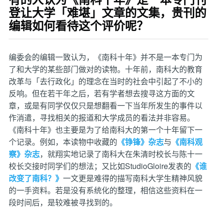
登让大学「难堪」文章的文集，贵刊的
编辑如何看待这个评价呢？
编委会的编辑一致认为，《南科十年》并不是一本专门为
了和大学的某些部门做对的读物。十年前，南科大的教育
改革与「去行政化」的理念在当时的社会中引起了不小的
反响。但在若干年之后，若有学者想去搜寻这方面的文
章，或是有同学仅仅只是想翻看一下当年所发生的事件以
作消遣，寻找相关的报道和大学成员的看法并非容易。
《南科十年》也主要是为了给南科大的第一个十年留下一
个记录。例如，本读物中收藏的
《铮锋》杂志
与
《南科观
察》杂志
，就翔实地记录了南科大在朱清时校长与陈十一
校长交接时同学们的想法；又比如StudioGloire发表的
《谁
改变了南科？》
一文更是难得的描写南科大学生精神风貌
的一手资料。若是没有系统化的整理，相信这些资料在一
段时间后，是较难被寻找到的。