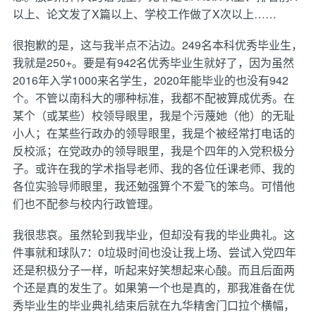
以上、论文发了X篇以上、学校工作做了X次以上……
很抱歉的是，这与我半点不沾边。249名本科优秀毕业生，
我就是250+。要是有942名优秀毕业生就好了，因为虽然
2016年入学1000来名学生，2020年能毕业的也没有942
个。不管以南科大的哪种标准，我都不配被算成优秀。在
某个（或某些）校领导眼里，我是个污蔑她（他）的无耻
小人；在某些行政办的领导眼里，我是个被经常打电话的
反校派；在党政办的领导眼里，我是个四年的入党积极分
子。或许在我的学术指导老师、我的各位任课老师、我的
各位实验导师眼里，我还勉强算个不爱飞的笨鸟。可惜他
们也不配参与校内行政管理。
我很悲哀。虽然轮到我毕业，但却没有我的毕业典礼。这
件事就和球队7：0垃圾时间也没让我上场、尝试入党四年
还是积极分子一样，听起来好笑想起来心酸。而且后面两
个还是真的发生了。如果第一个也是真的，那我准备在优
秀毕业生的毕业典礼结束后就在九华精舍门口拉个横幅，