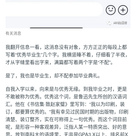
有关消息
我翻开信息一看，这消息没有对象，方方正正的每段上都
写着“优秀毕业生”几个字。我横竖睡不着，仔细看了半夜，
才从字缝里看出字来，满篇都写着两个字是“不配”。
是了，我也是毕业生，却不配参加毕业典礼。
自我入学以来，向来是与优秀无缘。到我毕业之时，更是
不敢被称为优秀。优秀这个词，是鲁迅先生所创的汉语词
汇。他在《书信集·致赵家璧》里写到：“我以为印刷，装
订，都要算优秀的。”我有幸见过民国时期的出版物，印刷
清楚、装订整齐，实在可称得上一句优秀。而这个词目前
呢，是形容一种客观差异，泛指人某一特质突出、好的意
思。放到南科大的语境里，无非是GPA3.X以上、排名前X