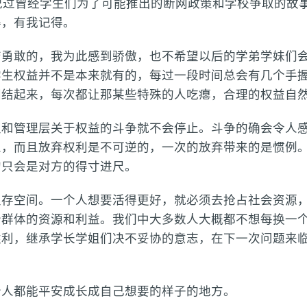
说过曾经学生们为了可能推出的断网政策和学校争取的故事
得，有我记得。
勇敢的，我为此感到骄傲，也不希望以后的学弟学妹们会
学生权益并不是本来就有的，每过一段时间总会有几个手
团结起来，每次都让那某些特殊的人吃瘪，合理的权益自
生和管理层关于权益的斗争就不会停止。斗争的确会令人
，而且放弃权利是不可逆的，一次的放弃带来的是惯例。
的只会是对方的得寸进尺。
生存空间。一个人想要活得更好，就必须去抢占社会资源
群体的资源和利益。我们中大多数人大概都不想每换一个
胜利，继承学长学姐们决不妥协的意志，在下一次问题来
个人都能平安成长成自己想要的样子的地方。