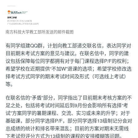
南方科技大学教工部所发送的邮件截图
有同学组建QQ群，计划向教工部递交联名信，表达同学对
目前期末考试方案的意见与建议。在联名信中，同学的建
议包括保障每位同学都拥有对于每门课程选择P/F的权利；
希望学校在近期提供“不加W”退课的选项；希望学校修改选
择考试方式同学的期末考试时间及形式（可选线上考试）
等。
在联名信的“矛盾”部分，同学指出了目前期末考核方案的不
足之处，包括将考试时间延后到9月份会影响所有选择“考
试”方案同学的暑期课程、交流、实习或未来的升学；对于
基础课，部分同学选择P/F，部分同学选择13级制记分会对
总成绩的统计和排名带来混乱；目前的方案对期末无需线
下考试但评分方式为13级制的课程的安排模糊等问题。