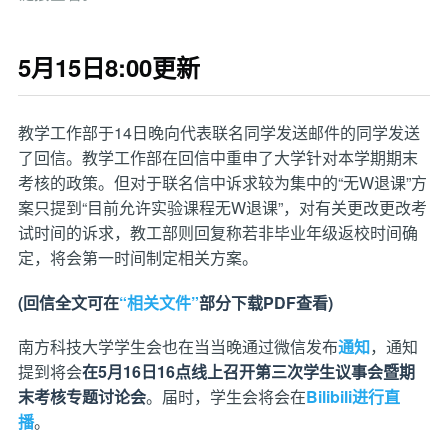
5月15日8:00更新
教学工作部于14日晚向代表联名同学发送邮件的同学发送
了回信。教学工作部在回信中重申了大学针对本学期期末
考核的政策。但对于联名信中诉求较为集中的“无W退课”方
案只提到“目前允许实验课程无W退课”，对有关更改更改考
试时间的诉求，教工部则回复称若非毕业年级返校时间确
定，将会第一时间制定相关方案。
(回信全文可在
“相关文件”
部分下载PDF查看)
南方科技大学学生会也在当当晚通过微信发布
通知
，通知
提到将会
在5月16日16点线上召开第三次学生议事会暨期
末考核专题讨论会
。届时，学生会将会在
Bilibili进行直
播
。