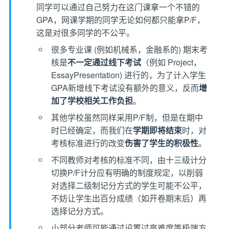
同学可以通过自己努力在这门课拿一个不错的
GPA，网课学期的同学无论如何都只能拿P/F，
这是对很多同学的不公平。
很多专业课 (例如机械系，金融系的) 期末考
核是
不一定通过线下考试
（例如 Project，
EssayPresentation) 进行的，为了计入学生
GPA新增线下考试没有额外的意义，反而
增
加了学校相关工作负担
。
其他学校虽然同样采用P/F制，但是在期中
时已经确定，而我们在
学期即将结束
时，对
考核标准进行的改变
伤害了学生的积极性
。
不同教师对考核的标准不同，由十三级计分
切换P/F计分应有明确的制度规定，以削弱
对选择二级制记分方式的学生可能不公平，
不妨让学生出百分成绩（如开卷期末后）再
选择记分方式。
小部分老师可能通过设置过高难度等极端方