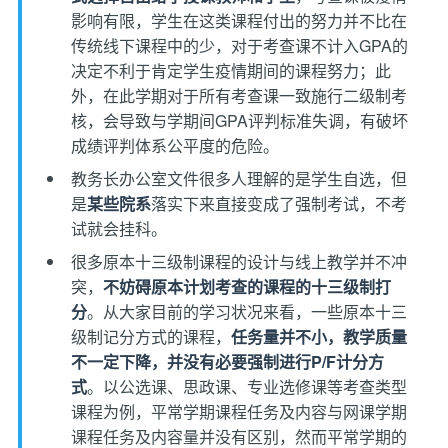
影响有限，学生在这类课程付出的努力并不比在
传统线下课程中的少，对于考查课不计入GPA的
决定不利于肯定学生疫情期间的课程努力；此
外，在此学期对于所有考查课一致施行二级制考
核，会导致与学期间GPA评判标准失调，有破坏
成绩评判体系公平度的危险。
教务长办公室文件很多人理解的是学生自选，但
是
某些院系
落实下来直接变成了强制考试，不考
试就会挂科。
很多原本十三级制课程的设计与线上教学并不冲
突，
不妨碍原本计划考查的课程的十三级制打
分
。从大家目前的学习状况来看，一些原本十三
级制记分方式的课程，
任务量并不小，教学质量
不一定下降，并没有必要强制进行P/F计分方
式
。以公选课、思政课、专业选修课等考查类型
课程为例，平常学期课程任务及内容与网课学期
课程任务及内容量并没有区别，然而平常学期的