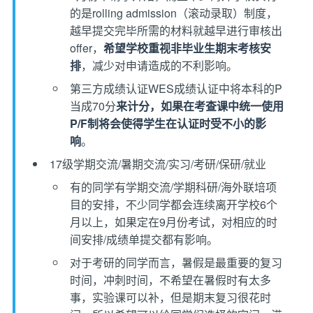
的是rolling admission（滚动录取）制度，
越早提交完毕所需的材料就越早进行审核出
offer，
希望学校重视非毕业生期末考核安
排
，减少对申请造成的不利影响。
第三方成绩认证WES成绩认证中将本科的P
当成70分
来计分，如果在考查课中统一使用
P/F制将会使得学生在认证时受不小的影
响
。
17级学期交流/暑期交流/实习/考研/保研/就业
有的同学有学期交流/学期科研/海外联培项
目的安排，不少同学都会连续离开学校6个
月以上，如果定在9月份考试，对相应的时
间安排/成绩单提交都有影响。
对于考研的同学而言，暑假是最重要的复习
时间，冲刺时间，不希望在暑假时有太多
事，实验课可以补，但是期末复习很花时