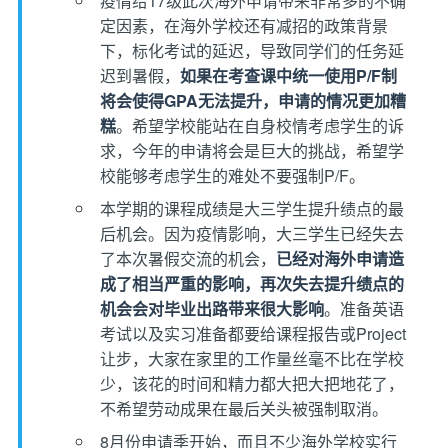
疫情给17级此次海外申请带来非常多的不确
定因素，在海外学校还有减招的政策背景
下，标化考试的延迟，导致同学们的任务延
迟到暑假，
如果在考查课中统一使用P/F制
将会使得GPA无法提升，申请的情况更加糟
糕
。希望学校能站在自身校情考虑学生的诉
求，今年的申请将会是巨大的挑战，希望学
校能够考虑学生的难处不要强制P/F。
本学期的课程成绩是大三学生提升绩点的最
后机会。因为疫情影响，大三学生已经失去
了本次暑假交流的机会，
已经对海外申请造
成了相当严重的影响，再次失去提升绩点的
机会会对毕业出路带来很大影响
。准备英语
考试以及实习准备都要给课程报告或Project
让步，大家在家里的工作量丝毫不比在学校
少，该花的时间和精力都大把大把地花了，
不希望劳动成果在最后关头被强制取消。
8月份申请季开始，而且不少海外学校实行