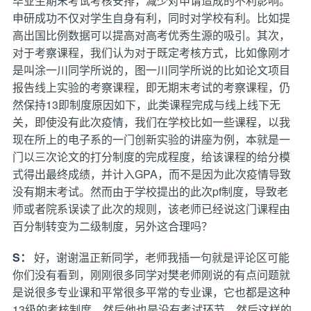
毕业生期末考试考核安排，减少对申请造成的不利影响。
申研成功不仅对学生自身有利，同时对学校有利。比如提
高出国比例数据可以提高对高考优秀生源的吸引。其次，
对于考察课程，我们认为对于既定考核方式，比如像刚才
是叫涂一川同学所说的，图一川同学所说的比如论文项目
报告线上实验的考察课程，即无期末考试的考察课程，仍
然保持13即制度原因如下，此类课程完成与线上线下无
关，即使没有此次疫情，我们在学校比如一些课程，以我
现在所上的电子系的一门创新实验的讲座为例，本就是一
门以三次论文的打分制度的完成程度，给该课程的给分模
式得出最终成绩，并计入GPA，而不是因为此次疫情导致
没有期末考试。然而由于学校提出的此次pf制度，导致老
师或者院系误读了此次的规则，该老师已经说这门课程由
百分制转变为二级制度，另外这合理吗？
S：
好，谢谢温正新同学，老师我插一句就是评论区可能
你们没有看到，刚刚很多同学对樊老师刚说的有点问题就
是说很多专业课和平常很多平常的专业课，它也都是这种
13级的考核制度，然后他也是没有考试环节，然后这样的