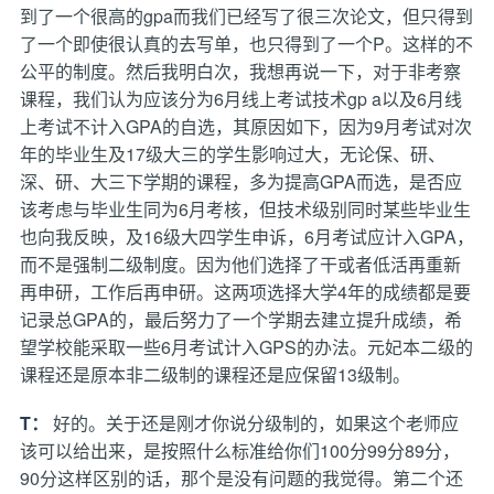
到了一个很高的gpa而我们已经写了很三次论文，但只得到
了一个即使很认真的去写单，也只得到了一个P。这样的不
公平的制度。然后我明白次，我想再说一下，对于非考察
课程，我们认为应该分为6月线上考试技术gp a以及6月线
上考试不计入GPA的自选，其原因如下，因为9月考试对次
年的毕业生及17级大三的学生影响过大，无论保、研、
深、研、大三下学期的课程，多为提高GPA而选，是否应
该考虑与毕业生同为6月考核，但技术级别同时某些毕业生
也向我反映，及16级大四学生申诉，6月考试应计入GPA，
而不是强制二级制度。因为他们选择了干或者低活再重新
再申研，工作后再申研。这两项选择大学4年的成绩都是要
记录总GPA的，最后努力了一个学期去建立提升成绩，希
望学校能采取一些6月考试计入GPS的办法。元妃本二级的
课程还是原本非二级制的课程还是应保留13级制。
T：
好的。关于还是刚才你说分级制的，如果这个老师应
该可以给出来，是按照什么标准给你们100分99分89分，
90分这样区别的话，那个是没有问题的我觉得。第二个还