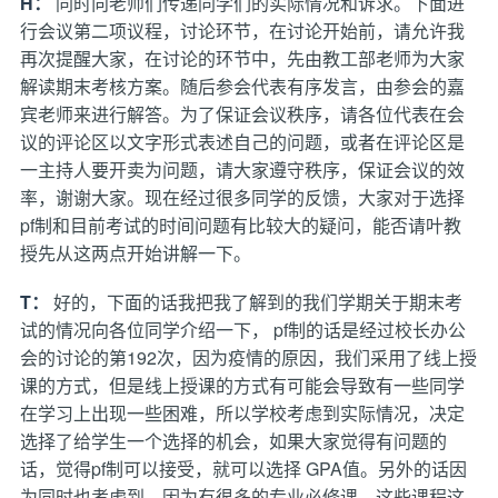
H：
同时向老师们传递同学们的实际情况和诉求。下面进
行会议第二项议程，讨论环节，在讨论开始前，请允许我
再次提醒大家，在讨论的环节中，先由教工部老师为大家
解读期末考核方案。随后参会代表有序发言，由参会的嘉
宾老师来进行解答。为了保证会议秩序，请各位代表在会
议的评论区以文字形式表述自己的问题，或者在评论区是
一主持人要开卖为问题，请大家遵守秩序，保证会议的效
率，谢谢大家。现在经过很多同学的反馈，大家对于选择
pf制和目前考试的时间问题有比较大的疑问，能否请叶教
授先从这两点开始讲解一下。
T：
好的，下面的话我把我了解到的我们学期关于期末考
试的情况向各位同学介绍一下， pf制的话是经过校长办公
会的讨论的第192次，因为疫情的原因，我们采用了线上授
课的方式，但是线上授课的方式有可能会导致有一些同学
在学习上出现一些困难，所以学校考虑到实际情况，决定
选择了给学生一个选择的机会，如果大家觉得有问题的
话，觉得pf制可以接受，就可以选择 GPA值。另外的话因
为同时也考虑到，因为有很多的专业必修课，这些课程这