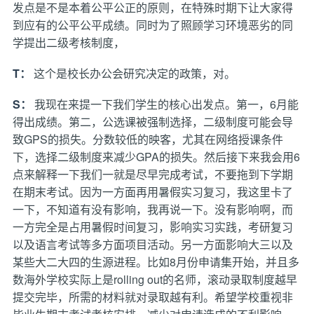
发点是不是本着公平公正的原则，在特殊时期下让大家得
到应有的公平公平成绩。同时为了照顾学习环境恶劣的同
学提出二级考核制度，
T：
这个是校长办公会研究决定的政策，对。
S：
我现在来提一下我们学生的核心出发点。第一，6月能
得出成绩。第二，公选课被强制选择，二级制度可能会导
致GPS的损失。分数较低的映客，尤其在网络授课条件
下，选择二级制度来减少GPA的损失。然后接下来我会用6
点来解释一下我们一就是尽早完成考试，不要拖到下学期
在期末考试。因为一方面再用暑假实习复习，我这里卡了
一下，不知道有没有影响，我再说一下。没有影响啊，而
一方完全是占用暑假时间复习，影响实习实践，考研复习
以及语言考试等多方面项目活动。另一方面影响大三以及
某些大二大四的生源进程。比如8月份申请集开始，并且多
数海外学校实际上是rolling out的名师，滚动录取制度越早
提交完毕，所需的材料就对录取越有利。希望学校重视非