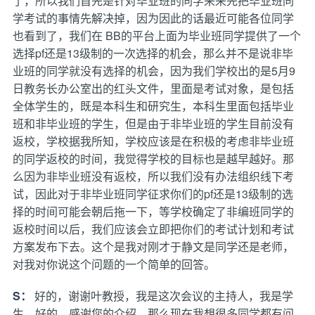
了，所以我们首先是针对毕业班的同学来来先把毕业班同
学考试的事情先解决掉，因为因此的话最近可能各位同学
也看到了，我们在 BB的平台上面为毕业班同学提供了一个
选择pf还是13级制的一次选择的机会，那么并不是说非毕
业班的同学就没有选择的机会，因为我们学校出的是5月9
日教务长办公室出的红头文件，里面是考试对象，是包括
全体学生的，既是本科生和研究生，本科生里面包括毕业
班和非毕业班的学生，但是由于非毕业班的学生目前没有
返校，学校据我所知，学校应该是在积极的考虑非毕业班
的同学返校的时间，我觉得学校的目标也是越早越好。那
么因为非毕业班没有返校，所以我们没有办法组织线下考
试，因此对于非毕业班同学征求你们的pf还是13级制的选
择的时间可能会朝后拖一下，等学校确定了非编班同学的
返校时间以后，我们应该会立即把你们的考试计划和考试
方案发布下去。这个是我对刚才于静文是同学还是老师，
对我对你说这个问题的一个简单的回答。
S：
好的，谢谢叶教授，我是这次会议的主持人，我是学
生。好的。感谢您的介绍，那么现在我想很多同学都有问