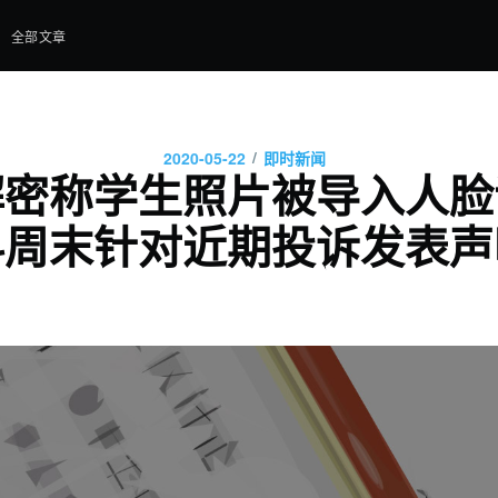
全部文章
/
2020-05-22
即时新闻
解密称学生照片被导入人脸
科周末针对近期投诉发表声