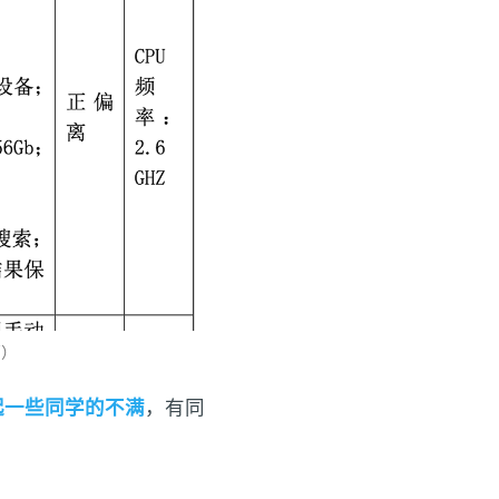
页）
起一些同学的不满
，有同